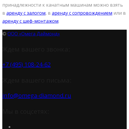
принадлежности к канатным машинам можно взять
в
аренду с залогом
, в
аренду с сопровождением
или в
аренду с шеф-монтажом
.
©
ООО «Омега Даймонд»
Ждем вашего звонка:
+7 (495) 108-24-62
Ждем вашего письма:
info@omega-diamond.ru
Мы в соцсетях: